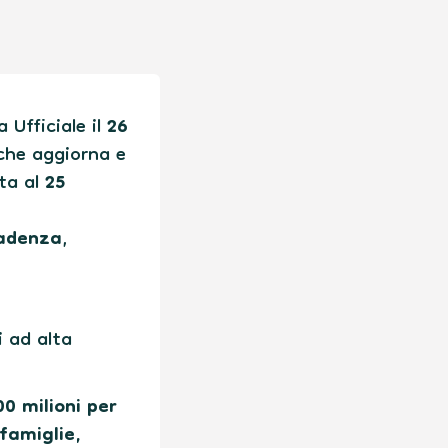
 Ufficiale il
26
 che aggiorna e
ata al
25
cadenza
,
 ad alta
0 milioni per
(famiglie,