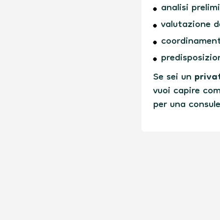
analisi prelim
valutazione d
coordinamento 
predisposizio
Se sei un
priva
vuoi capire com
per una consul