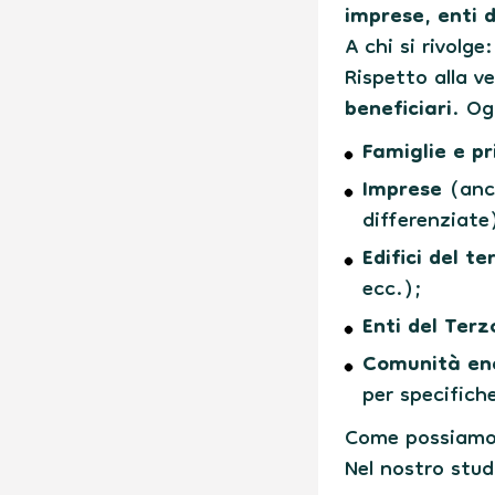
imprese, enti 
A chi si rivolge
Rispetto alla v
beneficiari
. Og
Famiglie e pr
Imprese
(anch
differenziate
Edifici del te
ecc.);
Enti del Terz
Comunità ene
per specifiche
Come possiamo
Nel nostro stud