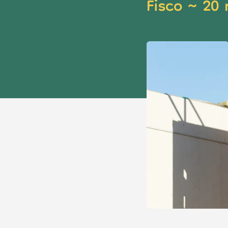
Fisco
~
20 