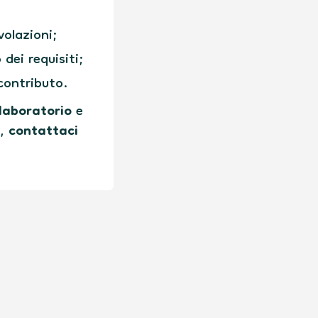
volazioni;
dei requisiti;
 contributo.
/laboratorio
e
i,
contattaci