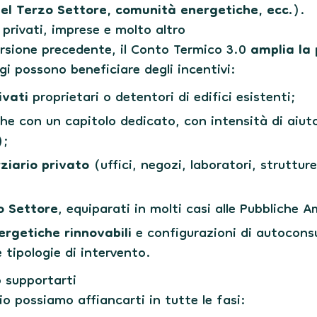
del Terzo Settore, comunità energetiche, ecc.)
.
: privati, imprese e molto altro
ersione precedente, il Conto Termico 3.0
amplia la 
gi possono beneficiare degli incentivi:
ivati
proprietari o detentori di edifici esistenti;
e con un capitolo dedicato, con intensità di aiut
);
rziario privato
(uffici, negozi, laboratori, strutture
o Settore
, equiparati in molti casi alle Pubbliche 
rgetiche rinnovabili
e configurazioni di autocons
 tipologie di intervento.
 supportarti
io possiamo affiancarti in tutte le fasi: