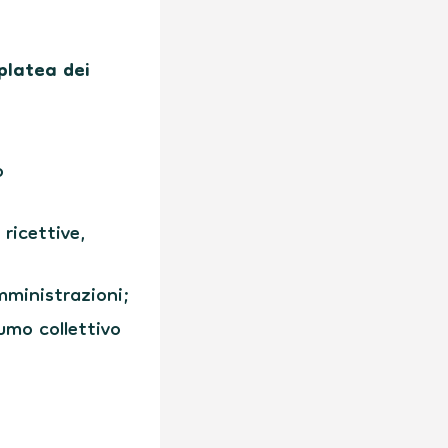
platea dei
o
 ricettive,
Amministrazioni;
umo collettivo