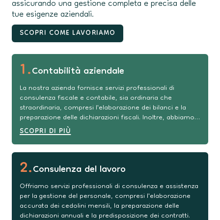
assicurando una gestione completa e precisa delle
tue esigenze aziendali.
SCOPRI COME LAVORIAMO
1
.
Contabilità aziendale
La nostra azienda fornisce servizi professionali di
consulenza fiscale e contabile, sia ordinaria che
straordinaria, compresi l'elaborazione dei bilanci e la
preparazione delle dichiarazioni fiscali. Inoltre, abbiamo
un'applicazione dedicata, che consente di gestire in
SCOPRI DI PIÙ
modo intuitivo e integrato il processo di fatturazione
elettronica.
2
.
Consulenza del lavoro
Offriamo servizi professionali di consulenza e assistenza
per la gestione del personale, compresi l'elaborazione
accurata dei cedolini mensili, la preparazione delle
dichiarazioni annuali e la predisposizione dei contratti.