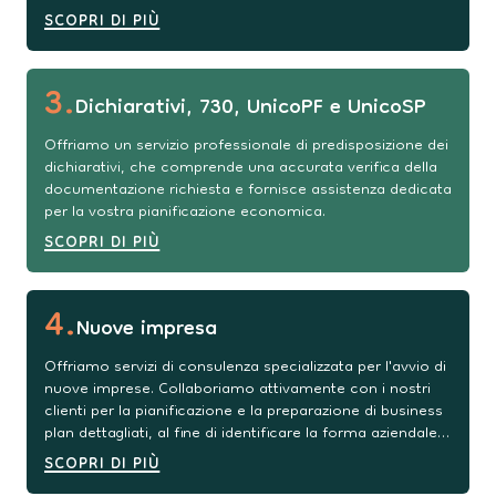
SCOPRI DI PIÙ
3
.
Dichiarativi, 730, UnicoPF e UnicoSP
Offriamo un servizio professionale di predisposizione dei
dichiarativi, che comprende una accurata verifica della
documentazione richiesta e fornisce assistenza dedicata
per la vostra pianificazione economica.
SCOPRI DI PIÙ
4
.
Nuove impresa
Offriamo servizi di consulenza specializzata per l'avvio di
nuove imprese. Collaboriamo attivamente con i nostri
clienti per la pianificazione e la preparazione di business
plan dettagliati, al fine di identificare la forma aziendale
più idonea a supportare la loro crescita. Inoltre,
SCOPRI DI PIÙ
forniamo assistenza nel processo di richiesta di