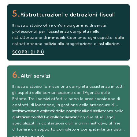
finanziamenti attraverso INVITALIA e nella
predisposizione di crediti conformi agli standard
5
.
dell'industria 4.0.
Ristrutturazioni e detrazioni fiscali
Il nostro studio offre un'ampia gamma di servizi
professionali per l'assistenza completa nella
ristrutturazione di immobili. Copriamo ogni aspetto, dalla
ristrutturazione edilizia alla progettazione e installazione
di sistemi per il miglioramento energetico. Collaboriamo
SCOPRI DI PIÙ
con uno studio di architettura e un ingegnere
specializzato, che lavorano in sinergia con voi per la
pianificazione e l'esecuzione del progetto. Inoltre,
6
.
forniamo supporto per le detrazioni fiscali pertinenti e la
Altri servizi
preparazione dei visti di conformità.
Il nostro studio fornisce una completa assistenza in tutti
gli aspetti della comunicazione con l'Agenzia delle
Entrate. Tra i servizi offerti vi sono la predisposizione di
contratti di locazione, la gestione delle procedure di
rottamazione delle cartelle esattoriali e l'assistenza nelle
Inoltre, siamo esperti nella compilazione delle
questioni relative alle successioni.
dichiarazioni IMU e collaboriamo con due studi legali
specializzati in contenziosi civili e amministrativi, al fine
di fornire un supporto completo e competente ai nostri
clienti.